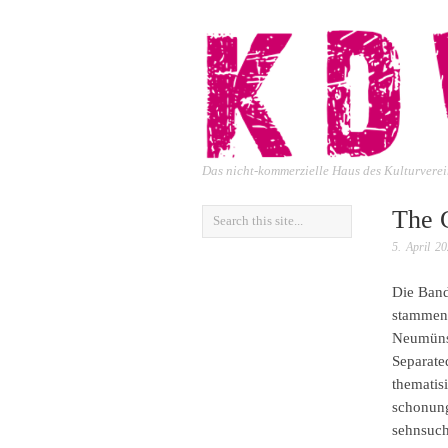
Das nicht-kommerzielle Haus des Kulturver
The 
5. April 2
Die Ban
stammend
Neumünst
Separate
thematis
schonung
sehnsuch