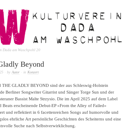
ein Dada am Waschpohl 20
Gladly Beyond
025
· by
Autor
· in
Konzert
d THE GLADLY BEYOND sind der aus Schleswig-Holstein
e Berliner Songwriter Gitarrist und Sänger Torge Sun und der
eraner Bassist Malte Strzysio. Die im April 2025 auf dem Label
d Beats erscheinende Debut-EP »From the Alley of Failed«
iert und reflektiert in 6 facettenreichen Songs auf humorvolle und
slos ehrliche Art persönliche Geschichten des Scheiterns und eine
tsvolle Suche nach Selbstverwirklichung.