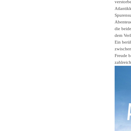
verstorb
Atlantik
Spurensu
Abenteue
die beid
dem Verl
Ein berü
zwischen
Freude b
zahlreic