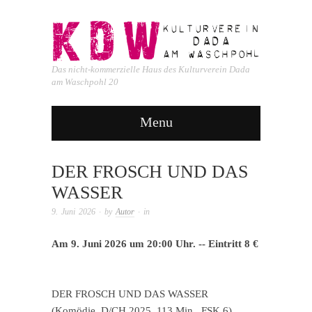
Das nicht-kommerzielle Haus des Kulturverein Dada
am Waschpohl 20
Menu
DER FROSCH UND DAS
WASSER
9. Juni 2026
· by
Autor
· in
Am 9. Juni 2026 um 20:00 Uhr. -- Eintritt 8 €
DER FROSCH UND DAS WASSER
(Komödie, D/CH 2025, 113 Min., FSK 6)