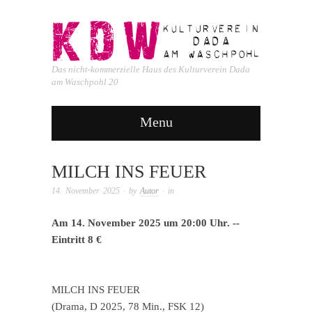
Das nicht-kommerzielle Haus des Kulturverein Dada
am Waschpohl 20
Menu
MILCH INS FEUER
14. November 2025
· by
Autor
· in
Am 14. November 2025 um 20:00 Uhr. --
Eintritt 8 €
MILCH INS FEUER
(Drama, D 2025, 78 Min., FSK 12)