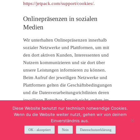
https://jetpack.com/support/cookies/
.
Onlinepräsenzen in sozialen
Medien
Wir unterhalten Onlinepräsenzen innerhalb
sozialer Netzwerke und Plattformen, um mit
den dort aktiven Kunden, Interessenten und
Nutzern kommunizieren und sie dort über
unsere Leistungen informieren zu können.
Beim Aufruf der jeweiligen Netzwerke und
Plattformen gelten die Geschäftsbedingungen
und die Datenverarbeitungsrichtlinien deren
jeweiligen Betreiber. Soweit nicht anders im
Rahmen unserer Datenschutzerklärung
Diese Website benutzt nur technisch notwendige Cookies.
Wenn du die Website weiter nutzt, gehen wir von deinem
angegeben, verarbeiten wir die Daten der
Einverständnis aus.
Nutzer sofern diese mit uns innerhalb der
sozialen Netzwerke und Plattformen
OK - akzeptiert
Nein
Datenschutzerklärung
kommunizieren, z.B. Beiträge auf unseren